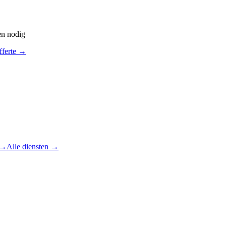
en nodig
fferte
→
→
Alle diensten
→