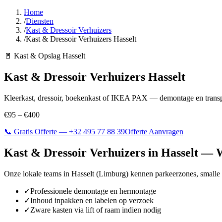
Home
/
Diensten
/
Kast & Dressoir Verhuizers
/
Kast & Dressoir Verhuizers Hasselt
🚪
Kast & Opslag Hasselt
Kast & Dressoir Verhuizers
Hasselt
Kleerkast, dressoir, boekenkast of IKEA PAX — demontage en transp
€95 – €400
📞 Gratis Offerte —
+32 495 77 88 39
Offerte Aanvragen
Kast & Dressoir Verhuizers
in
Hasselt
— W
Onze lokale teams in
Hasselt
(
Limburg
) kennen parkeerzones, smalle
✓
Professionele demontage en hermontage
✓
Inhoud inpakken en labelen op verzoek
✓
Zware kasten via lift of raam indien nodig