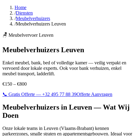
Home
/
Diensten
/
Meubelverhuizers
/
Meubelverhuizers Leuven
🪑
Meubelvervoer Leuven
Meubelverhuizers
Leuven
Enkel meubel, bank, bed of volledige kamer — veilig verpakt en
vervoerd door lokale experts. Ook voor bank verhuizen, enkel
meubel transport, ladderlift.
€150 – €800
📞 Gratis Offerte —
+32 495 77 88 39
Offerte Aanvragen
Meubelverhuizers
in
Leuven
— Wat Wij
Doen
Onze lokale teams in
Leuven
(
Vlaams-Brabant
) kennen
parkeerzones, smalle straten en appartementsgebouwen. Ideaal voor